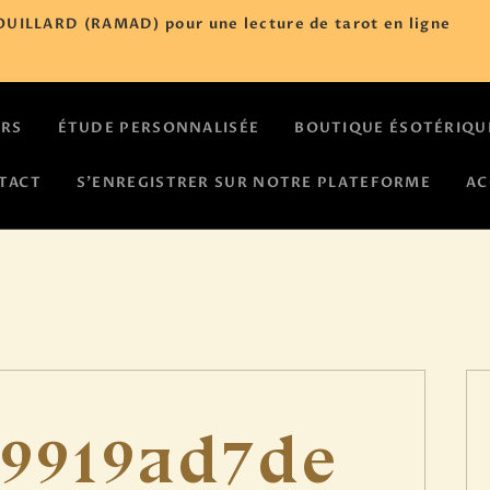
ACCUEIL
UILLARD (RAMAD) pour une lecture de tarot en ligne
NOS COURS
ÉTUDE
URS
ÉTUDE PERSONNALISÉE
BOUTIQUE ÉSOTÉRIQU
PERSONNALISÉE
TACT
S’ENREGISTRER SUR NOTRE PLATEFORME
AC
BOUTIQUE
ÉSOTÉRIQUE
CALENDRIER
D’ÉVÈNEMENTS
19919ad7de
ASTROLOGIE