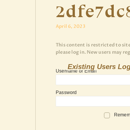
2dfe7dc
April 6, 2023
This content is restricted to sit
please log in. New users may re
Existing Users Log
Username or Email
Password
Remem