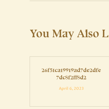
You May Also L
26f51ca19919ad7de2dfe
7dc8f2ff8d2
April 6, 2023