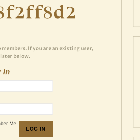
8f2ff8d2
CONTACT
S’ENREGISTRER SUR
NOTRE PLATEFORME
e members. If you are an existing user,
ACCÉDER A VOTRE
gister below.
COMPTE
 In
ber Me