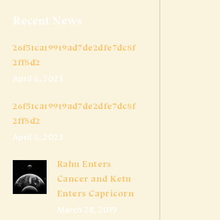
Recent News
26f51ca19919ad7de2dfe7dc8f
2ff8d2
April 6, 2023
26f51ca19919ad7de2dfe7dc8f
2ff8d2
April 6, 2023
Rahu Enters
Cancer and Ketu
Enters Capricorn
March 28, 2019