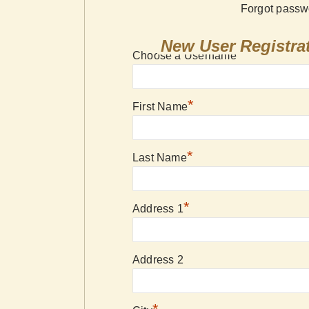
Forgot pass
New User Registra
*
Choose a Username
*
First Name
*
Last Name
*
Address 1
Address 2