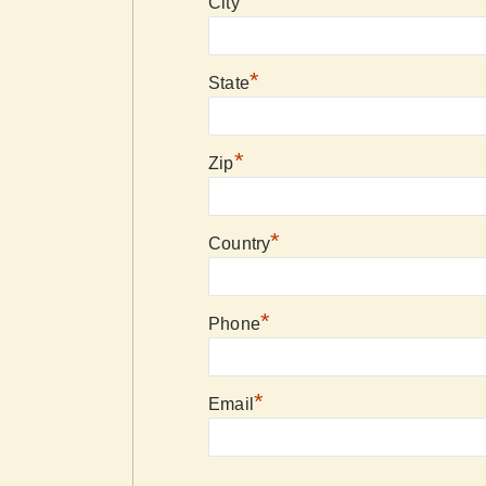
*
City
*
State
*
Zip
*
Country
*
Phone
*
Email