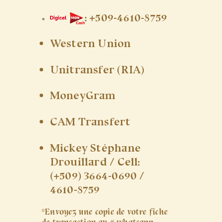
: +509-4610-8759
Western Union
Unitransfer (RIA)
MoneyGram
CAM Transfert
Mickey Stéphane
Drouillard / Cell:
(+509) 3664-0690 /
4610-8759
*Envoyez une copie de votre fiche
de transaction au # whatsapp