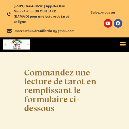
(+509) 3664-0690 | Appelez Rav
Marc-Arthur DROUILLARD
Suivez-nous sur:
(RAMAD) pour une lecture de tarot
en ligne
marcarthur.drouillard01@gmail.com
ACCUEIL
NOS COURS
ÉTUDE PERSONNALISÉE
BOUTIQUE ÉSOTÉRIQUE
Commandez une
CALENDRIER
lecture de tarot en
D’ÉVÈNEMENTS
ASTROLOGIE
remplissant le
CONTACT
formulaire ci-
S’ENREGISTRER SUR
dessous
NOTRE PLATEFORME
ACCÉDER A VOTRE
COMPTE