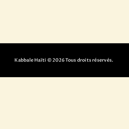
CONTACT
S’ENREGISTRER SUR
NOTRE PLATEFORME
ACCÉDER A VOTRE
Kabbale Haïti © 2026 Tous droits réservés.
COMPTE