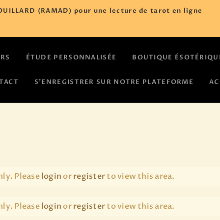
ACCUEIL
UILLARD (RAMAD) pour une lecture de tarot en ligne
NOS COURS
ÉTUDE
URS
ÉTUDE PERSONNALISÉE
BOUTIQUE ÉSOTÉRIQU
PERSONNALISÉE
TACT
S’ENREGISTRER SUR NOTRE PLATEFORME
AC
BOUTIQUE
ÉSOTÉRIQUE
CALENDRIER
nly. Please
login
or
register
to view this area.
D’ÉVÈNEMENTS
ASTROLOGIE
nly. Please
login
or
register
to view this area.