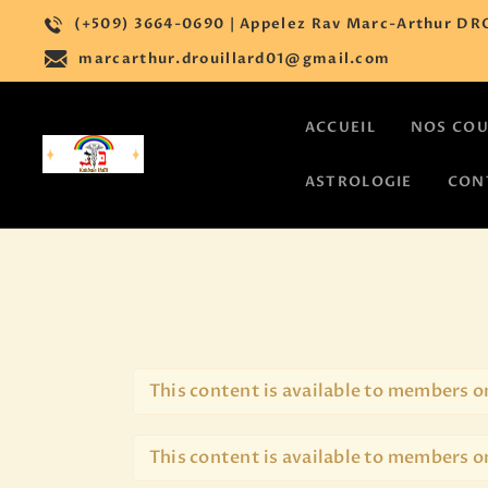
(+509) 3664-0690 | Appelez Rav Marc-Arthur DRO
marcarthur.drouillard01@gmail.com
ACCUEIL
NOS CO
ASTROLOGIE
CON
This content is available to members o
This content is available to members o