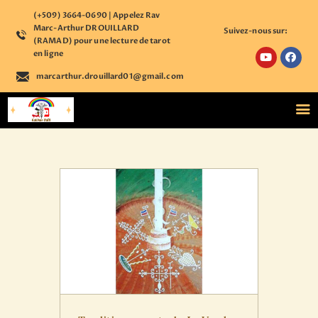
(+509) 3664-0690 | Appelez Rav
Marc-Arthur DROUILLARD
Suivez-nous sur:
(RAMAD) pour une lecture de tarot
en ligne
marcarthur.drouillard01@gmail.com
ACCUEIL
NOS COURS
ÉTUDE PERSONNALISÉE
BOUTIQUE ÉSOTÉRIQUE
CALENDRIER
D’ÉVÈNEMENTS
ASTROLOGIE
CONTACT
S’ENREGISTRER SUR
NOTRE PLATEFORME
ACCÉDER A VOTRE
COMPTE