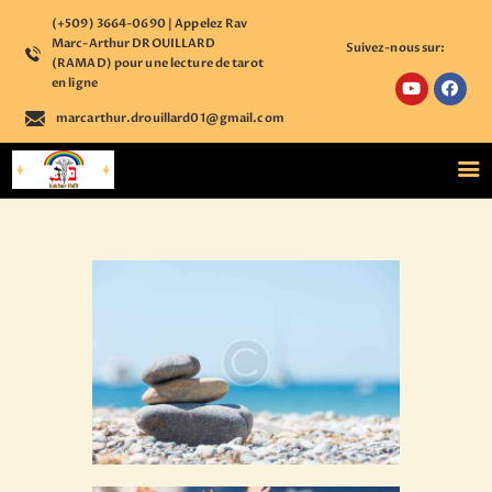
(+509) 3664-0690 | Appelez Rav
Marc-Arthur DROUILLARD
Suivez-nous sur:
(RAMAD) pour une lecture de tarot
en ligne
marcarthur.drouillard01@gmail.com
ACCUEIL
NOS COURS
ÉTUDE PERSONNALISÉE
BOUTIQUE ÉSOTÉRIQUE
CALENDRIER
D’ÉVÈNEMENTS
ASTROLOGIE
CONTACT
S’ENREGISTRER SUR
NOTRE PLATEFORME
ACCÉDER A VOTRE
COMPTE