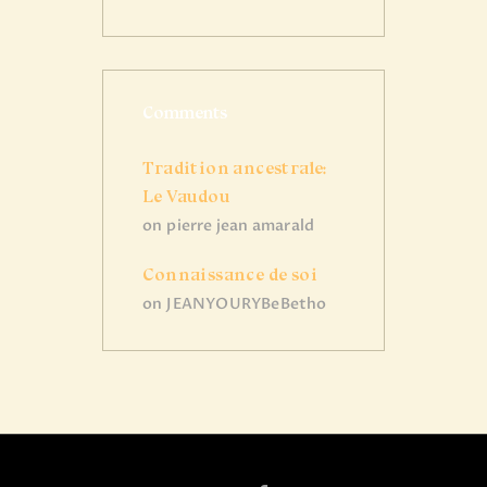
Comments
Tradition ancestrale:
Le Vaudou
on
pierre jean amarald
Connaissance de soi
on
JEANYOURYBeBetho