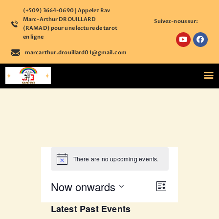
(+509) 3664-0690 | Appelez Rav
Marc-Arthur DROUILLARD
Suivez-nous sur:
(RAMAD) pour une lecture de tarot
en ligne
marcarthur.drouillard01@gmail.com
ACCUEIL
NOS COURS
ÉTUDE PERSONNALISÉE
BOUTIQUE ÉSOTÉRIQUE
CALENDRIER
D’ÉVÈNEMENTS
ASTROLOGIE
There are no upcoming events.
CONTACT
S’ENREGISTRER SUR
E
Now onwards
E
NOTRE PLATEFORME
L
S
v
v
S
i
e
ACCÉDER A VOTRE
Latest Past Events
s
a
e
e
e
COMPTE
t
r