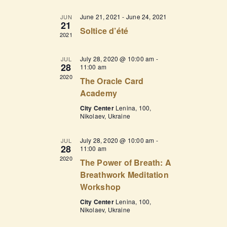
l
n
n
c
e
June 21, 2021
-
June 24, 2021
JUN
h
t
c
21
t
Soltice d’été
t
V
2021
s
d
i
a
S
July 28, 2020 @ 10:00 am
-
JUL
e
t
28
11:00 am
e
e
w
2020
The Oracle Card
.
a
s
Academy
r
N
City Center
Lenina, 100,
Nikolaev, Ukraine
c
a
v
h
July 28, 2020 @ 10:00 am
-
JUL
28
i
11:00 am
a
2020
The Power of Breath: A
g
n
Breathwork Meditation
a
d
Workshop
t
V
City Center
Lenina, 100,
i
Nikolaev, Ukraine
i
o