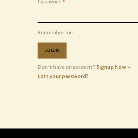
Password
*
Remember me
Don’t have an account?
Signup Now »
Lost your password?