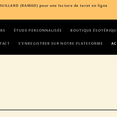
ACCUEIL
UILLARD (RAMAD) pour une lecture de tarot en ligne
NOS COURS
ÉTUDE
URS
ÉTUDE PERSONNALISÉE
BOUTIQUE ÉSOTÉRIQU
PERSONNALISÉE
TACT
S’ENREGISTRER SUR NOTRE PLATEFORME
AC
BOUTIQUE
ÉSOTÉRIQUE
CALENDRIER
D’ÉVÈNEMENTS
ASTROLOGIE